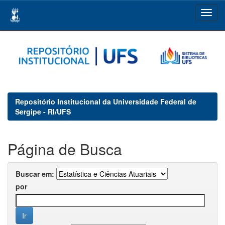
Skip
navigation
Repositório Institucional da Universidade Federal de
Sergipe - RI/UFS
Página de Busca
Buscar em:
por