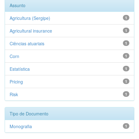
Assunto
Agricultura (Sergipe)
1
Agricultural insurance
1
Ciências atuariais
1
Corn
1
Estatística
1
Pricing
1
Risk
1
Tipo de Documento
Monografia
1