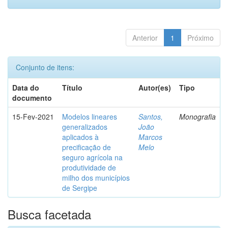
Anterior
1
Próximo
Conjunto de itens:
Data do
Título
Autor(es)
Tipo
documento
15-Fev-2021
Modelos lineares
Santos,
Monografia
generalizados
João
aplicados à
Marcos
precificação de
Melo
seguro agrícola na
produtividade de
milho dos municípios
de Sergipe
Busca facetada