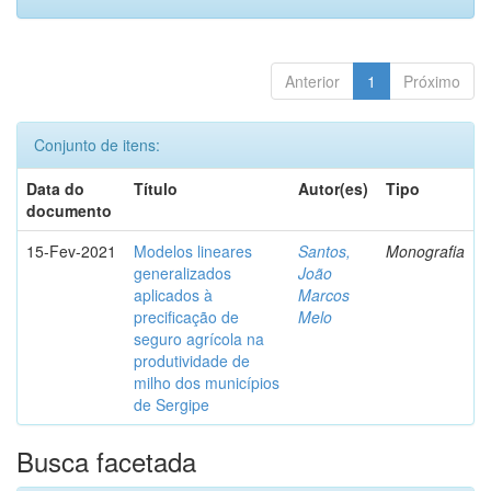
Anterior
1
Próximo
Conjunto de itens:
Data do
Título
Autor(es)
Tipo
documento
15-Fev-2021
Modelos lineares
Santos,
Monografia
generalizados
João
aplicados à
Marcos
precificação de
Melo
seguro agrícola na
produtividade de
milho dos municípios
de Sergipe
Busca facetada