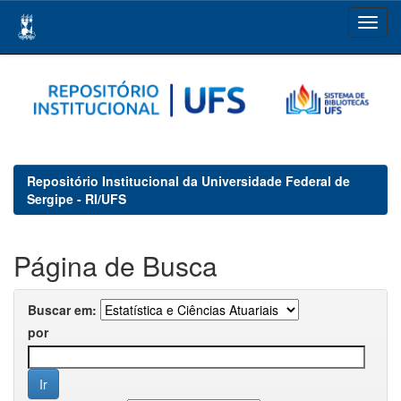
Skip
navigation
Repositório Institucional da Universidade Federal de
Sergipe - RI/UFS
Página de Busca
Buscar em:
por