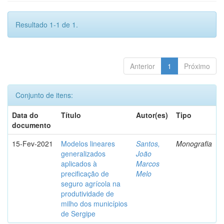
Resultado 1-1 de 1.
Anterior
1
Próximo
Conjunto de itens:
Data do
Título
Autor(es)
Tipo
documento
15-Fev-2021
Modelos lineares
Santos,
Monografia
generalizados
João
aplicados à
Marcos
precificação de
Melo
seguro agrícola na
produtividade de
milho dos municípios
de Sergipe