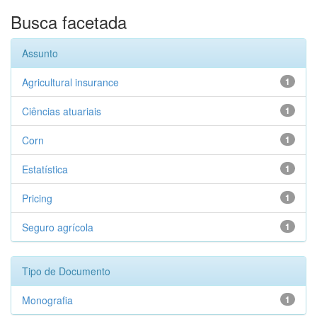
Busca facetada
Assunto
Agricultural insurance
1
Ciências atuariais
1
Corn
1
Estatística
1
Pricing
1
Seguro agrícola
1
Tipo de Documento
Monografia
1