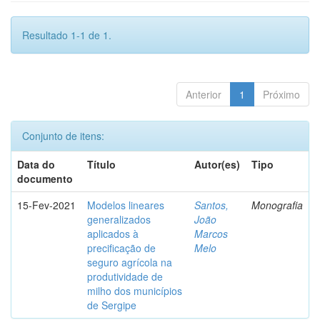
Resultado 1-1 de 1.
Anterior
1
Próximo
Conjunto de itens:
Data do
Título
Autor(es)
Tipo
documento
15-Fev-2021
Modelos lineares
Santos,
Monografia
generalizados
João
aplicados à
Marcos
precificação de
Melo
seguro agrícola na
produtividade de
milho dos municípios
de Sergipe