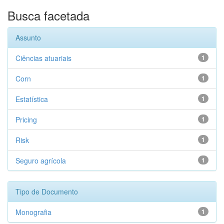
Busca facetada
Assunto
Ciências atuariais
1
Corn
1
Estatística
1
Pricing
1
Risk
1
Seguro agrícola
1
Tipo de Documento
Monografia
1