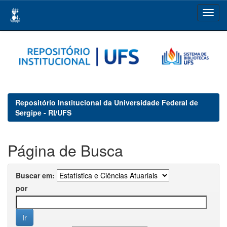
Skip
navigation
Repositório Institucional da Universidade Federal de
Sergipe - RI/UFS
Página de Busca
Buscar em:
por