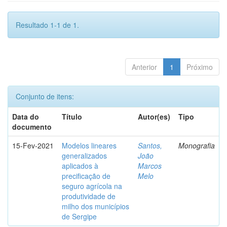
Resultado 1-1 de 1.
Anterior
1
Próximo
Conjunto de itens:
Data do
Título
Autor(es)
Tipo
documento
15-Fev-2021
Modelos lineares
Santos,
Monografia
generalizados
João
aplicados à
Marcos
precificação de
Melo
seguro agrícola na
produtividade de
milho dos municípios
de Sergipe