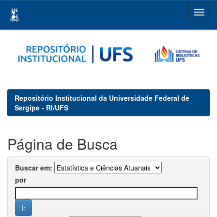
Skip
navigation
Repositório Institucional da Universidade Federal de
Sergipe - RI/UFS
Página de Busca
Buscar em:
por