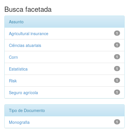
Busca facetada
Assunto
Agricultural insurance
1
Ciências atuariais
1
Corn
1
Estatística
1
Risk
1
Seguro agrícola
1
Tipo de Documento
Monografia
1