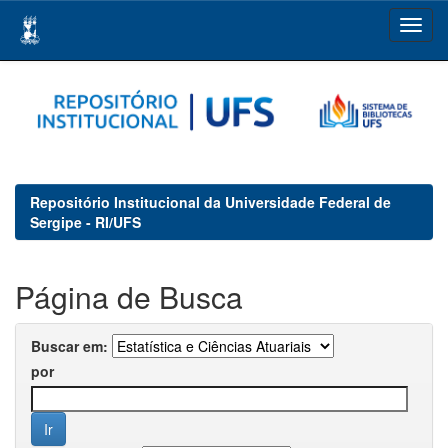
Skip
navigation
Repositório Institucional da Universidade Federal de
Sergipe - RI/UFS
Página de Busca
Buscar em:
por