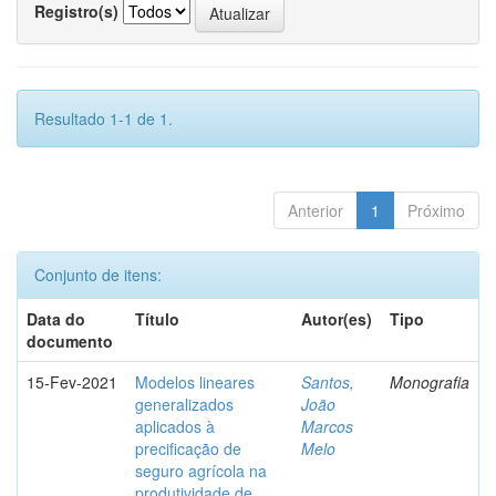
Registro(s)
Resultado 1-1 de 1.
Anterior
1
Próximo
Conjunto de itens:
Data do
Título
Autor(es)
Tipo
documento
15-Fev-2021
Modelos lineares
Santos,
Monografia
generalizados
João
aplicados à
Marcos
precificação de
Melo
seguro agrícola na
produtividade de