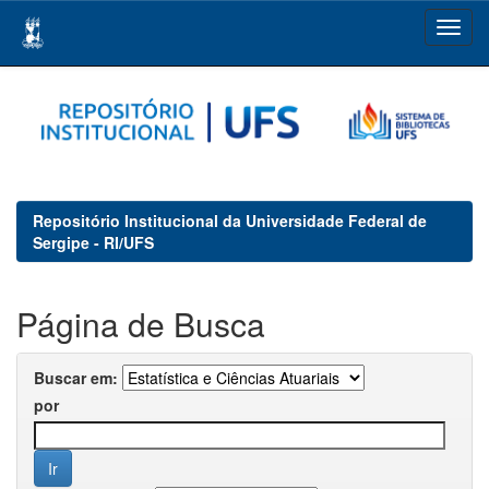
Skip
navigation
Repositório Institucional da Universidade Federal de
Sergipe - RI/UFS
Página de Busca
Buscar em:
por