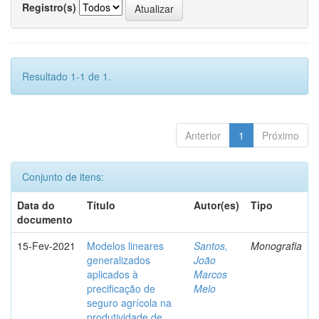
Registro(s)
Resultado 1-1 de 1.
Anterior
1
Próximo
Conjunto de itens:
Data do
Título
Autor(es)
Tipo
documento
15-Fev-2021
Modelos lineares
Santos,
Monografia
generalizados
João
aplicados à
Marcos
precificação de
Melo
seguro agrícola na
produtividade de