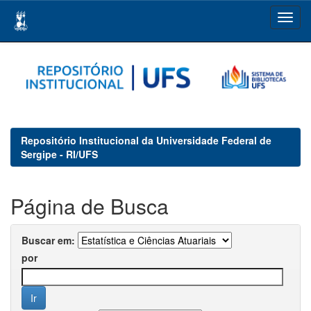
Skip
navigation
Repositório Institucional da Universidade Federal de
Sergipe - RI/UFS
Página de Busca
Buscar em:
por