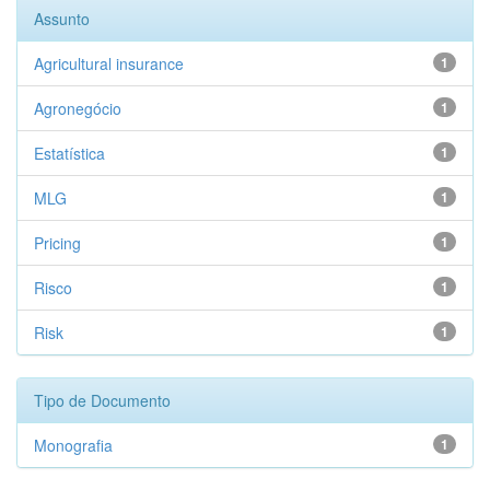
Assunto
Agricultural insurance
1
Agronegócio
1
Estatística
1
MLG
1
Pricing
1
Risco
1
Risk
1
Tipo de Documento
Monografia
1