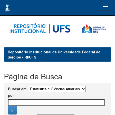
Skip
navigation
Repositório Institucional da Universidade Federal de
Sergipe - RI/UFS
Página de Busca
Buscar em:
por