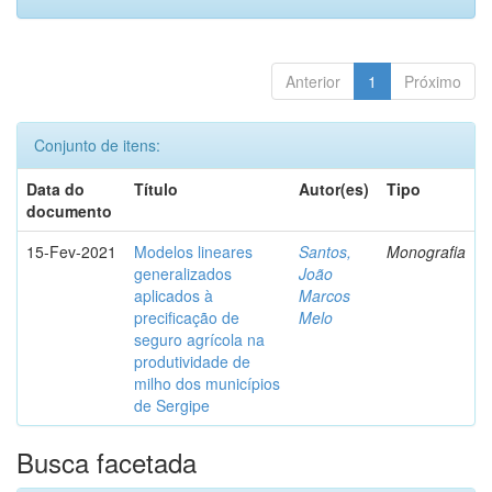
Anterior
1
Próximo
Conjunto de itens:
Data do
Título
Autor(es)
Tipo
documento
15-Fev-2021
Modelos lineares
Santos,
Monografia
generalizados
João
aplicados à
Marcos
precificação de
Melo
seguro agrícola na
produtividade de
milho dos municípios
de Sergipe
Busca facetada