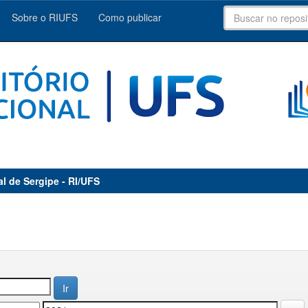
Sobre o RIUFS
Como publicar
al de Sergipe - RI/UFS