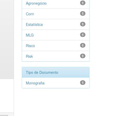
Agronegócio
1
Corn
1
Estatística
1
MLG
1
Risco
1
Risk
1
Tipo de Documento
Monografia
1