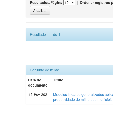
Resultados/Página
|
Ordenar registros 
Resultado 1-1 de 1.
Conjunto de itens:
Data do
Título
documento
15-Fev-2021
Modelos lineares generalizados aplic
produtividade de milho dos municípi