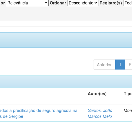
por
Ordenar
Registro(s)
Anterior
1
P
Autor(es)
Tip
ados à precificação de seguro agrícola na
Santos, João
Mon
os de Sergipe
Marcos Melo