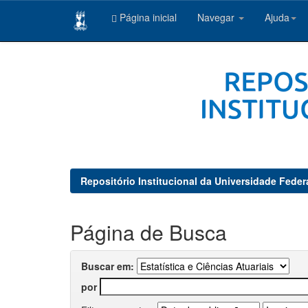
Página inicial
Navegar
Ajuda
Skip
navigation
Repositório Institucional da Universidade Feder
Página de Busca
Buscar em:
por