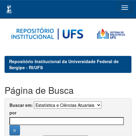
Skip
navigation
Repositório Institucional da Universidade Federal de
Sergipe - RI/UFS
Página de Busca
Buscar em:
por