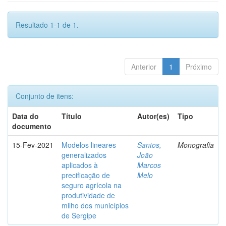
Resultado 1-1 de 1.
Anterior
1
Próximo
Conjunto de itens:
Data do
Título
Autor(es)
Tipo
documento
15-Fev-2021
Modelos lineares
Santos,
Monografia
generalizados
João
aplicados à
Marcos
precificação de
Melo
seguro agrícola na
produtividade de
milho dos municípios
de Sergipe