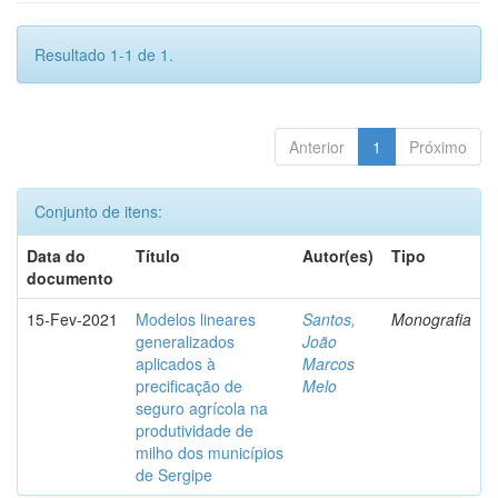
Resultado 1-1 de 1.
Anterior
1
Próximo
Conjunto de itens:
Data do
Título
Autor(es)
Tipo
documento
15-Fev-2021
Modelos lineares
Santos,
Monografia
generalizados
João
aplicados à
Marcos
precificação de
Melo
seguro agrícola na
produtividade de
milho dos municípios
de Sergipe