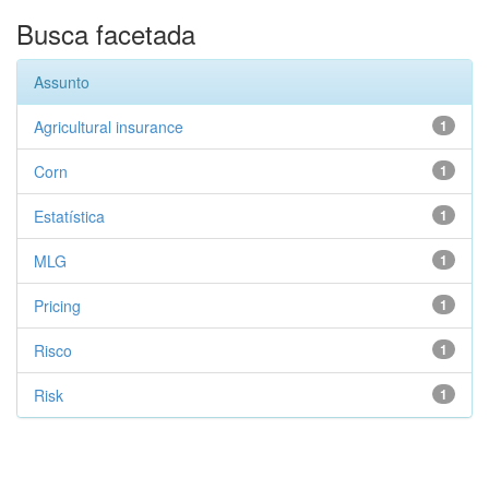
Busca facetada
Assunto
Agricultural insurance
1
Corn
1
Estatística
1
MLG
1
Pricing
1
Risco
1
Risk
1