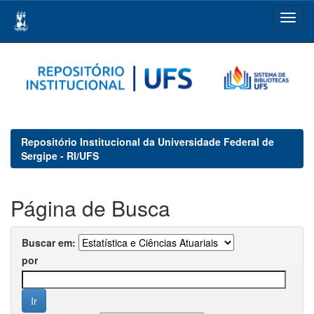
Skip
navigation
Repositório Institucional da Universidade Federal de
Sergipe - RI/UFS
Página de Busca
Buscar em:
por