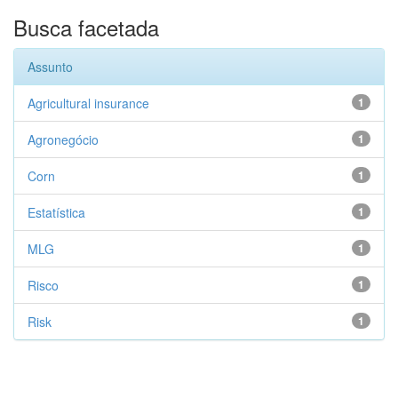
Busca facetada
Assunto
Agricultural insurance
1
Agronegócio
1
Corn
1
Estatística
1
MLG
1
Risco
1
Risk
1