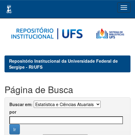
Skip
navigation
Repositório Institucional da Universidade Federal de
Sergipe - RI/UFS
Página de Busca
Buscar em:
por