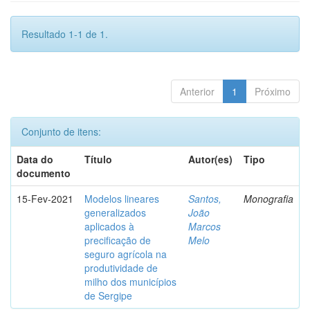
Resultado 1-1 de 1.
Anterior
1
Próximo
Conjunto de itens:
Data do
Título
Autor(es)
Tipo
documento
15-Fev-2021
Modelos lineares
Santos,
Monografia
generalizados
João
aplicados à
Marcos
precificação de
Melo
seguro agrícola na
produtividade de
milho dos municípios
de Sergipe