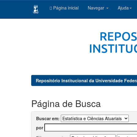
Página inicial
Navegar
Ajuda
Skip
navigation
Repositório Institucional da Universidade Feder
Página de Busca
Buscar em:
por