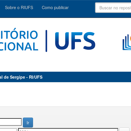
Sobre o RIUFS
Como publicar
al de Sergipe - RI/UFS