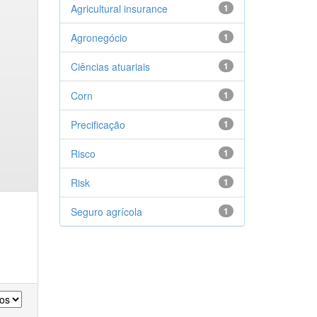
Agricultural insurance
1
Agronegócio
1
Ciências atuariais
1
Corn
1
Precificação
1
Risco
1
Risk
1
Seguro agrícola
1