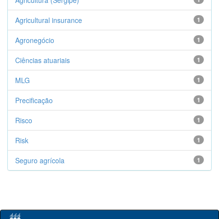
Agricultura (Sergipe)
Agricultural insurance
1
Agronegócio
1
Ciências atuariais
1
MLG
1
Precificação
1
Risco
1
Risk
1
Seguro agrícola
1