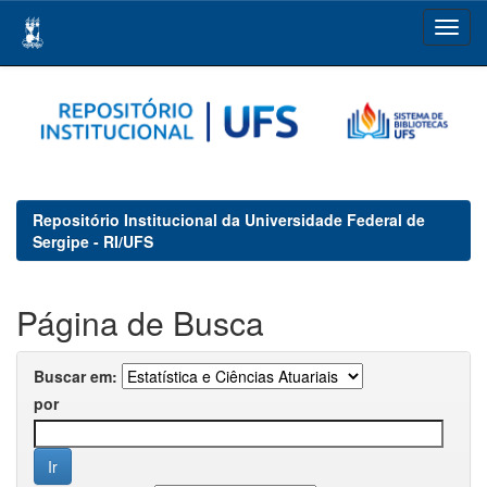
Skip
navigation
Repositório Institucional da Universidade Federal de
Sergipe - RI/UFS
Página de Busca
Buscar em:
por