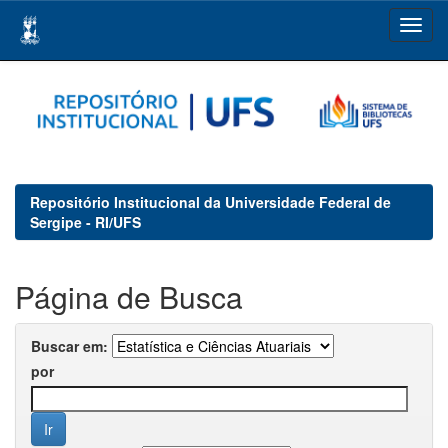
Skip
navigation
Repositório Institucional da Universidade Federal de
Sergipe - RI/UFS
Página de Busca
Buscar em:
por