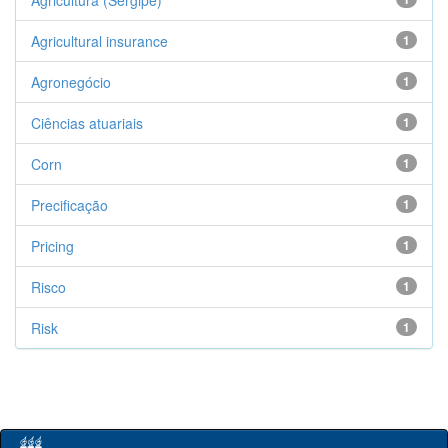
Agricultura (Sergipe)
Agricultural insurance
1
Agronegócio
1
Ciências atuariais
1
Corn
1
Precificação
1
Pricing
1
Risco
1
Risk
1