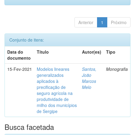
Anterior
1
Próximo
Conjunto de itens:
Data do
Título
Autor(es)
Tipo
documento
15-Fev-2021
Modelos lineares
Santos,
Monografia
generalizados
João
aplicados à
Marcos
precificação de
Melo
seguro agrícola na
produtividade de
milho dos municípios
de Sergipe
Busca facetada