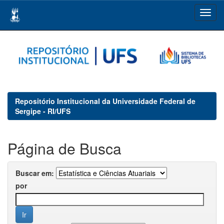
Skip
navigation
Repositório Institucional da Universidade Federal de
Sergipe - RI/UFS
Página de Busca
Buscar em:
por