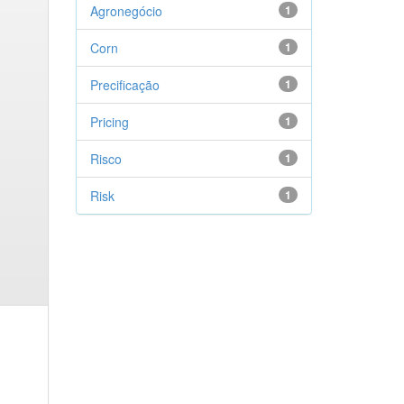
Agronegócio
1
Corn
1
Precificação
1
Pricing
1
Risco
1
Risk
1