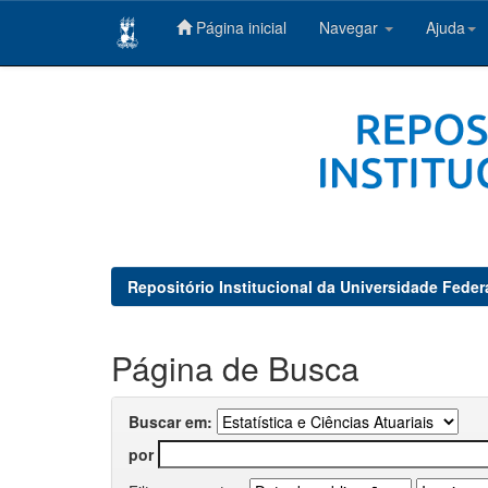
Página inicial
Navegar
Ajuda
Skip
navigation
Repositório Institucional da Universidade Feder
Página de Busca
Buscar em:
por