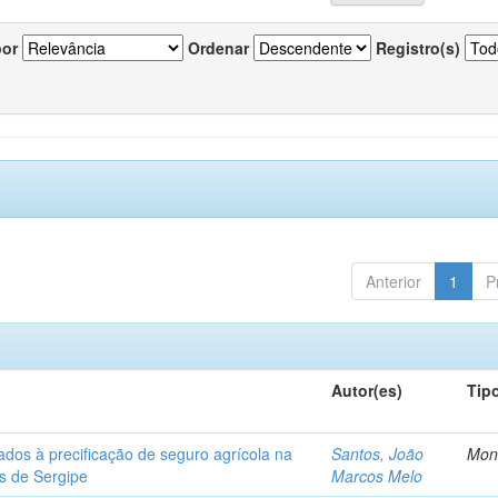
por
Ordenar
Registro(s)
Anterior
1
P
Autor(es)
Tip
ados à precificação de seguro agrícola na
Santos, João
Mon
os de Sergipe
Marcos Melo