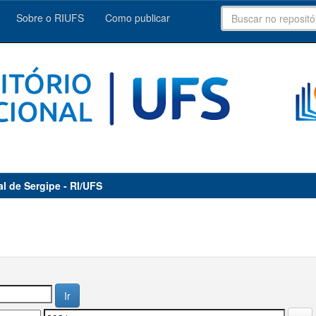
Sobre o RIUFS
Como publicar
al de Sergipe - RI/UFS