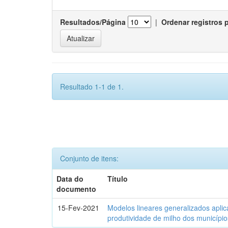
Resultados/Página
|
Ordenar registros 
Resultado 1-1 de 1.
Conjunto de itens:
Data do
Título
documento
15-Fev-2021
Modelos lineares generalizados aplic
produtividade de milho dos municípi