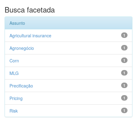
Busca facetada
Assunto
Agricultural insurance
1
Agronegócio
1
Corn
1
MLG
1
Precificação
1
Pricing
1
Risk
1