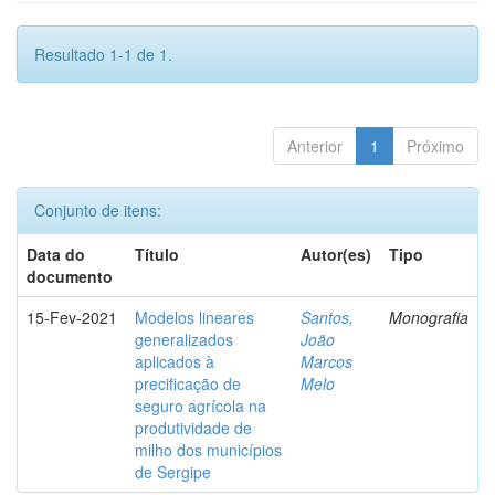
Resultado 1-1 de 1.
Anterior
1
Próximo
Conjunto de itens:
Data do
Título
Autor(es)
Tipo
documento
15-Fev-2021
Modelos lineares
Santos,
Monografia
generalizados
João
aplicados à
Marcos
precificação de
Melo
seguro agrícola na
produtividade de
milho dos municípios
de Sergipe