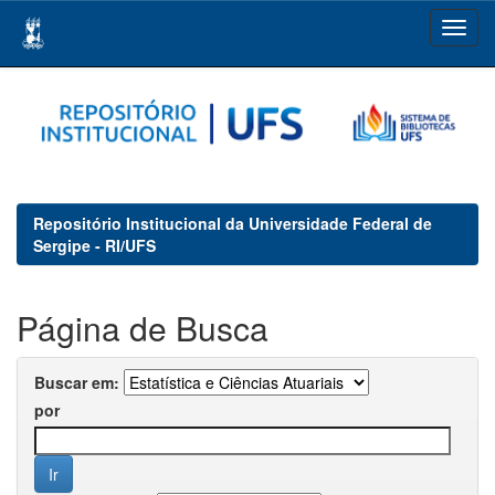
Skip
navigation
Repositório Institucional da Universidade Federal de
Sergipe - RI/UFS
Página de Busca
Buscar em:
por