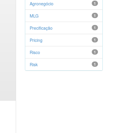
Agronegócio
1
MLG
1
Precificação
1
Pricing
1
Risco
1
Risk
1