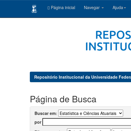
Página inicial
Navegar
Ajuda
Skip
navigation
Repositório Institucional da Universidade Feder
Página de Busca
Buscar em:
por