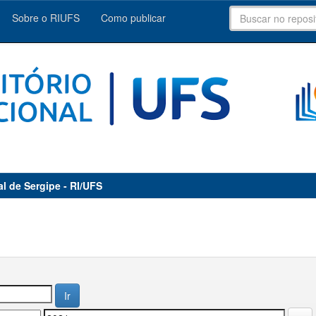
Sobre o RIUFS
Como publicar
al de Sergipe - RI/UFS