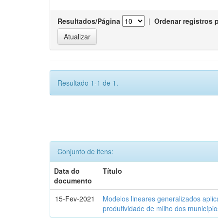
Resultados/Página
|
Ordenar registros 
Resultado 1-1 de 1.
Conjunto de itens:
Data do
Título
documento
15-Fev-2021
Modelos lineares generalizados aplic
produtividade de milho dos municípi