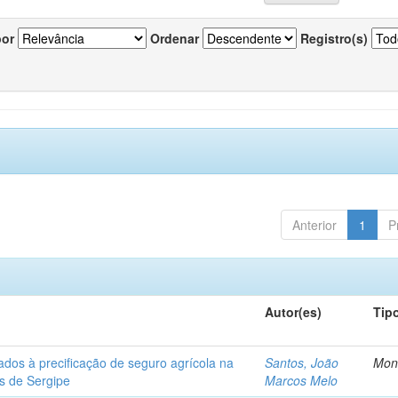
por
Ordenar
Registro(s)
Anterior
1
P
Autor(es)
Tip
ados à precificação de seguro agrícola na
Santos, João
Mon
os de Sergipe
Marcos Melo