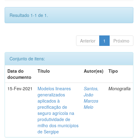
Resultado 1-1 de 1.
Anterior
1
Próximo
Conjunto de itens:
Data do
Título
Autor(es)
Tipo
documento
15-Fev-2021
Modelos lineares
Santos,
Monografia
generalizados
João
aplicados à
Marcos
precificação de
Melo
seguro agrícola na
produtividade de
milho dos municípios
de Sergipe