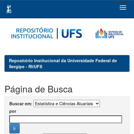
Skip
navigation
Repositório Institucional da Universidade Federal de
Sergipe - RI/UFS
Página de Busca
Buscar em:
por