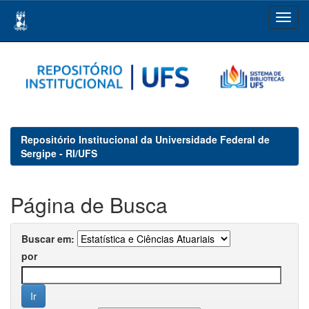
Skip
navigation
Repositório Institucional da Universidade Federal de
Sergipe - RI/UFS
Página de Busca
Buscar em:
por