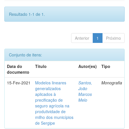
Resultado 1-1 de 1.
Anterior
1
Próximo
Conjunto de itens:
Data do
Título
Autor(es)
Tipo
documento
15-Fev-2021
Modelos lineares
Santos,
Monografia
generalizados
João
aplicados à
Marcos
precificação de
Melo
seguro agrícola na
produtividade de
milho dos municípios
de Sergipe