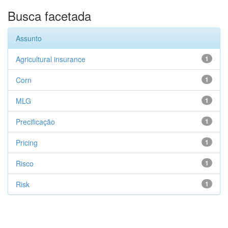
Busca facetada
Assunto
Agricultural insurance
1
Corn
1
MLG
1
Precificação
1
Pricing
1
Risco
1
Risk
1