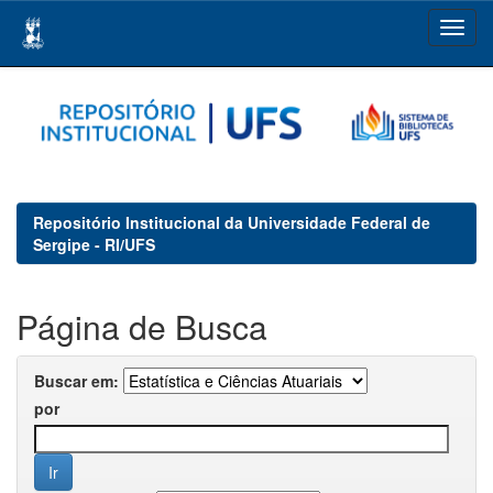
Skip
navigation
Repositório Institucional da Universidade Federal de
Sergipe - RI/UFS
Página de Busca
Buscar em:
por