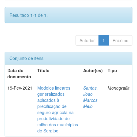
Resultado 1-1 de 1.
Anterior
1
Próximo
Conjunto de itens:
Data do
Título
Autor(es)
Tipo
documento
15-Fev-2021
Modelos lineares
Santos,
Monografia
generalizados
João
aplicados à
Marcos
precificação de
Melo
seguro agrícola na
produtividade de
milho dos municípios
de Sergipe