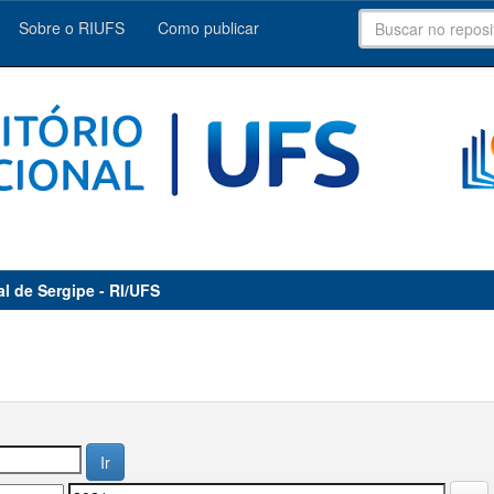
Sobre o RIUFS
Como publicar
al de Sergipe - RI/UFS