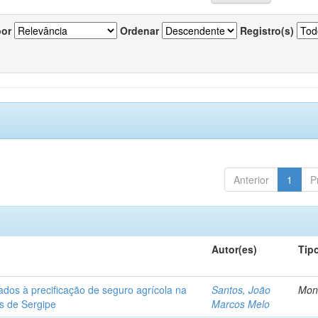
por
Ordenar
Registro(s)
Anterior
1
P
Autor(es)
Tip
ados à precificação de seguro agrícola na
Santos, João
Mon
os de Sergipe
Marcos Melo