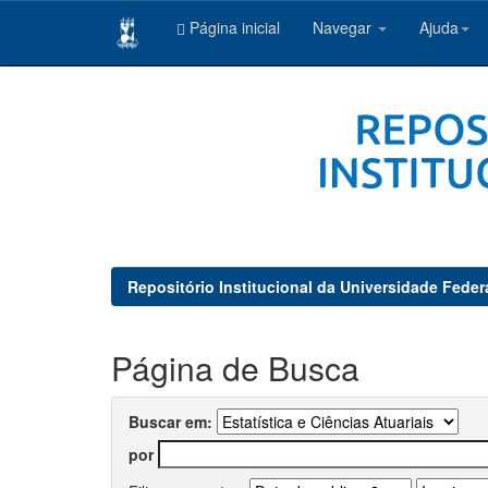
Página inicial
Navegar
Ajuda
Skip
navigation
Repositório Institucional da Universidade Feder
Página de Busca
Buscar em:
por