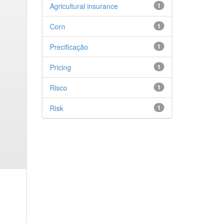
Agricultural insurance
1
Corn
1
Precificação
1
Pricing
1
Risco
1
Risk
1