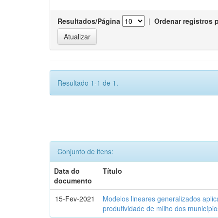
Resultados/Página
|
Ordenar registros 
Resultado 1-1 de 1.
Conjunto de itens:
Data do
Título
documento
15-Fev-2021
Modelos lineares generalizados aplic
produtividade de milho dos municípi