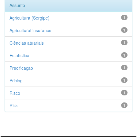
Assunto
Agricultura (Sergipe)
1
Agricultural insurance
1
Ciências atuariais
1
Estatística
1
Precificação
1
Pricing
1
Risco
1
Risk
1