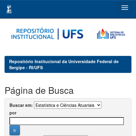
Skip
navigation
Repositório Institucional da Universidade Federal de
Sergipe - RI/UFS
Página de Busca
Buscar em:
por