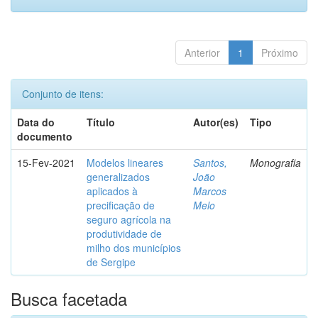
Anterior
1
Próximo
Conjunto de itens:
Data do
Título
Autor(es)
Tipo
documento
15-Fev-2021
Modelos lineares
Santos,
Monografia
generalizados
João
aplicados à
Marcos
precificação de
Melo
seguro agrícola na
produtividade de
milho dos municípios
de Sergipe
Busca facetada