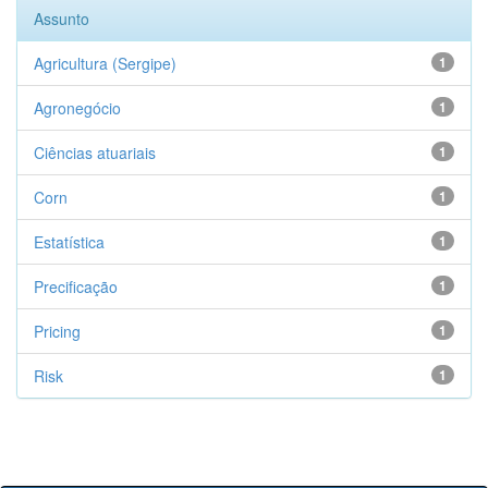
Assunto
Agricultura (Sergipe)
1
Agronegócio
1
Ciências atuariais
1
Corn
1
Estatística
1
Precificação
1
Pricing
1
Risk
1