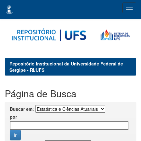
Skip
navigation
Repositório Institucional da Universidade Federal de
Sergipe - RI/UFS
Página de Busca
Buscar em:
por