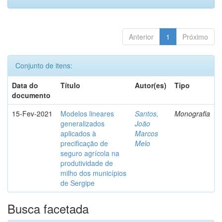
Anterior
1
Próximo
Conjunto de itens:
Data do
Título
Autor(es)
Tipo
documento
15-Fev-2021
Modelos lineares
Santos,
Monografia
generalizados
João
aplicados à
Marcos
precificação de
Melo
seguro agrícola na
produtividade de
milho dos municípios
de Sergipe
Busca facetada