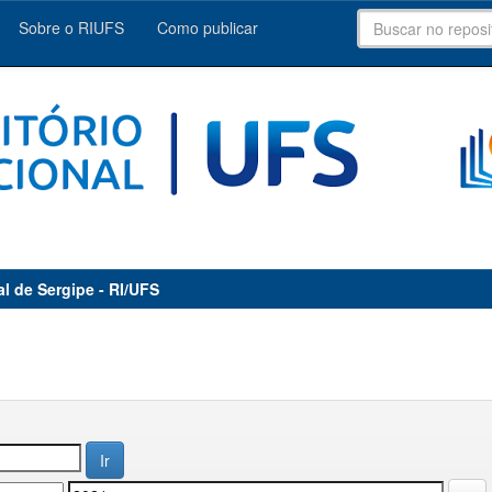
Sobre o RIUFS
Como publicar
al de Sergipe - RI/UFS