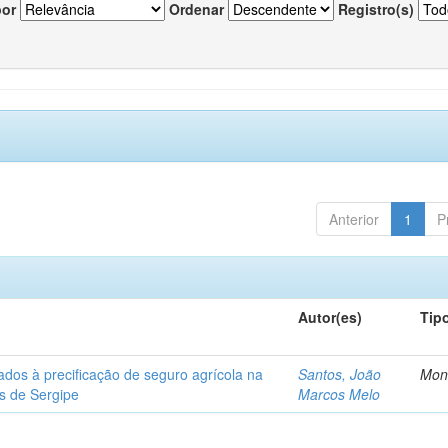
por
Ordenar
Registro(s)
Anterior
1
P
Autor(es)
Tip
ados à precificação de seguro agrícola na
Santos, João
Mon
os de Sergipe
Marcos Melo