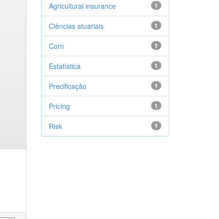
Agricultural insurance
1
Ciências atuariais
1
Corn
1
Estatística
1
Precificação
1
Pricing
1
Risk
1