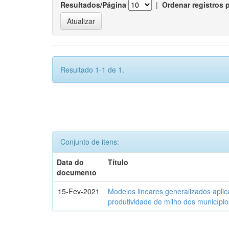
Resultados/Página
|
Ordenar registros 
Resultado 1-1 de 1.
Conjunto de itens:
Data do
Título
documento
15-Fev-2021
Modelos lineares generalizados aplic
produtividade de milho dos municípi