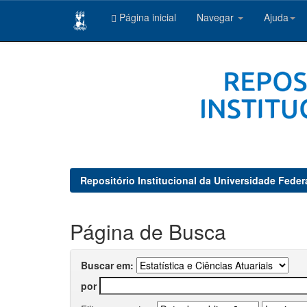
Página inicial
Navegar
Ajuda
Skip
navigation
Repositório Institucional da Universidade Feder
Página de Busca
Buscar em:
por