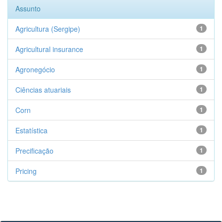
Assunto
Agricultura (Sergipe)
1
Agricultural insurance
1
Agronegócio
1
Ciências atuariais
1
Corn
1
Estatística
1
Precificação
1
Pricing
1