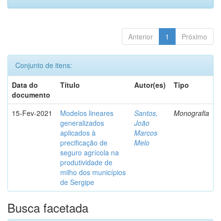
Anterior
1
Próximo
Conjunto de itens:
Data do
Título
Autor(es)
Tipo
documento
15-Fev-2021
Modelos lineares
Santos,
Monografia
generalizados
João
aplicados à
Marcos
precificação de
Melo
seguro agrícola na
produtividade de
milho dos municípios
de Sergipe
Busca facetada