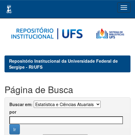
Skip
navigation
Repositório Institucional da Universidade Federal de
Sergipe - RI/UFS
Página de Busca
Buscar em:
por