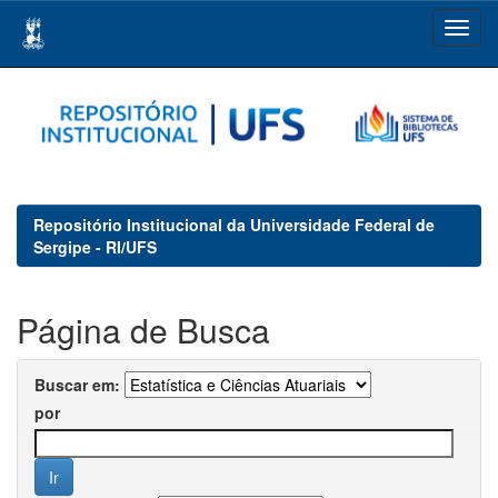
Skip
navigation
Repositório Institucional da Universidade Federal de
Sergipe - RI/UFS
Página de Busca
Buscar em:
por