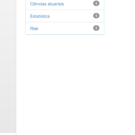
Ciências atuariais
1
Estatística
1
Risk
1