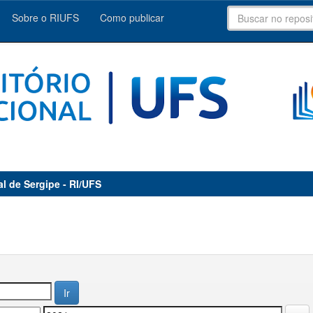
Sobre o RIUFS
Como publicar
al de Sergipe - RI/UFS