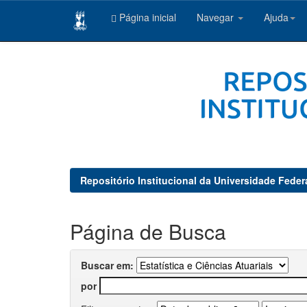
Página inicial
Navegar
Ajuda
Skip
navigation
Repositório Institucional da Universidade Feder
Página de Busca
Buscar em:
por