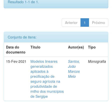
Resultado 1-1 de 1.
Anterior
1
Próximo
Conjunto de itens:
Data do
Título
Autor(es)
Tipo
documento
15-Fev-2021
Modelos lineares
Santos,
Monografia
generalizados
João
aplicados à
Marcos
precificação de
Melo
seguro agrícola na
produtividade de
milho dos municípios
de Sergipe