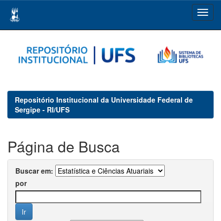
Skip
navigation
Repositório Institucional da Universidade Federal de
Sergipe - RI/UFS
Página de Busca
Buscar em:
por