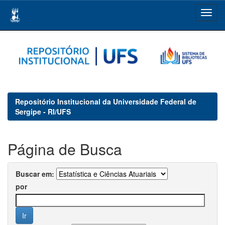
Skip
navigation
Repositório Institucional da Universidade Federal de
Sergipe - RI/UFS
Página de Busca
Buscar em:
por