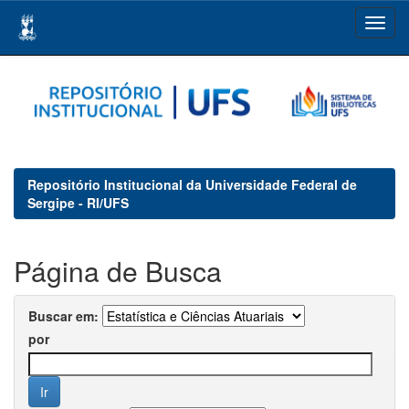
Skip
navigation
Repositório Institucional da Universidade Federal de
Sergipe - RI/UFS
Página de Busca
Buscar em:
por