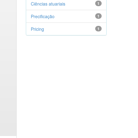
Ciências atuariais
1
Precificação
1
Pricing
1