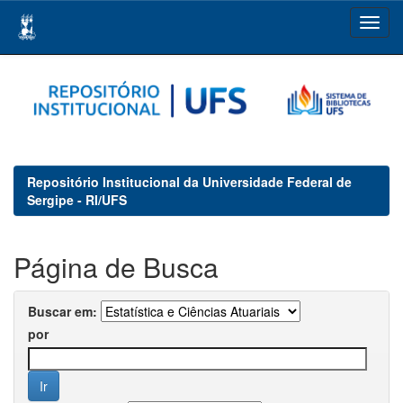
Skip
navigation
Repositório Institucional da Universidade Federal de
Sergipe - RI/UFS
Página de Busca
Buscar em:
por