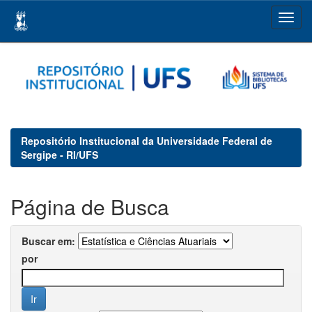
Skip
navigation
Repositório Institucional da Universidade Federal de
Sergipe - RI/UFS
Página de Busca
Buscar em:
por