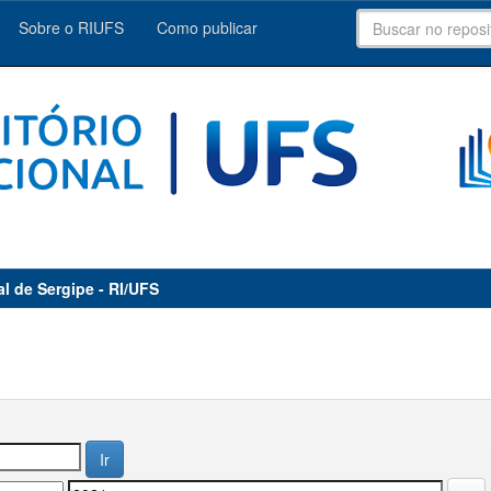
Sobre o RIUFS
Como publicar
al de Sergipe - RI/UFS