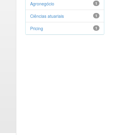
Agronegócio
1
Ciências atuariais
1
Pricing
1