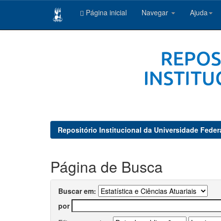
Página inicial
Navegar
Ajuda
Skip
navigation
Repositório Institucional da Universidade Feder
Página de Busca
Buscar em:
por