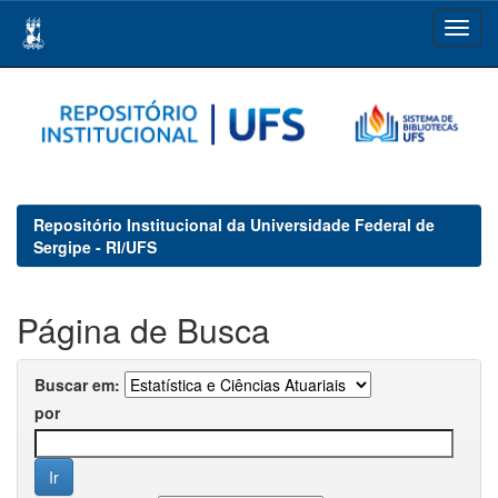
Skip
navigation
Repositório Institucional da Universidade Federal de
Sergipe - RI/UFS
Página de Busca
Buscar em:
por