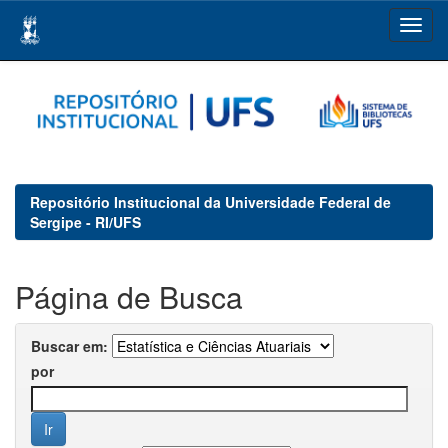
Skip
navigation
Repositório Institucional da Universidade Federal de
Sergipe - RI/UFS
Página de Busca
Buscar em:
por