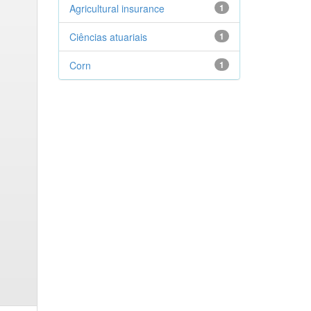
Agricultural insurance
1
Ciências atuariais
1
Corn
1