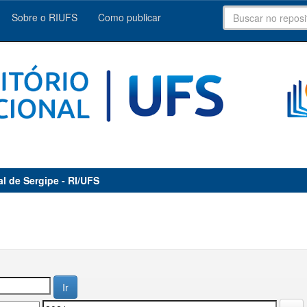
Sobre o RIUFS
Como publicar
al de Sergipe - RI/UFS