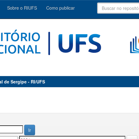
Sobre o RIUFS
Como publicar
al de Sergipe - RI/UFS