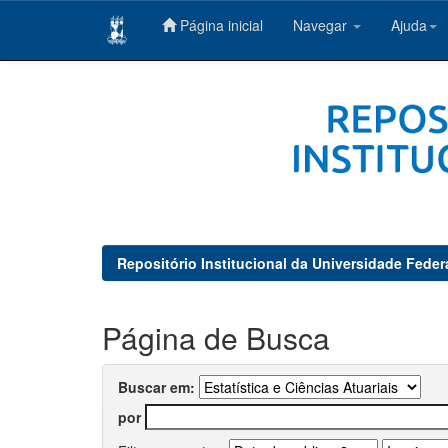
Página inicial
Navegar
Ajuda
Skip
navigation
Repositório Institucional da Universidade Feder
Página de Busca
Buscar em:
por