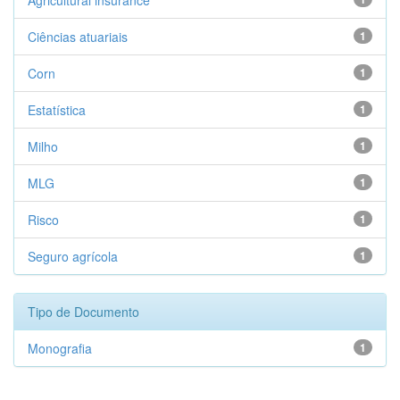
Agricultural insurance
Ciências atuariais
1
Corn
1
Estatística
1
Milho
1
MLG
1
Risco
1
Seguro agrícola
1
Tipo de Documento
Monografia
1