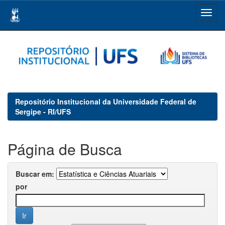
Skip
navigation
Repositório Institucional da Universidade Federal de
Sergipe - RI/UFS
Página de Busca
Buscar em:
por