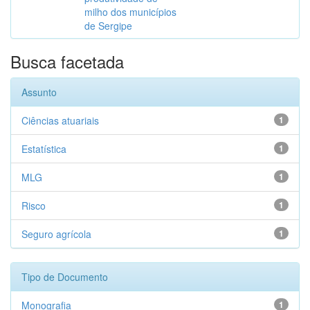
milho dos municípios
de Sergipe
Busca facetada
Assunto
Ciências atuariais
1
Estatística
1
MLG
1
Risco
1
Seguro agrícola
1
Tipo de Documento
Monografia
1