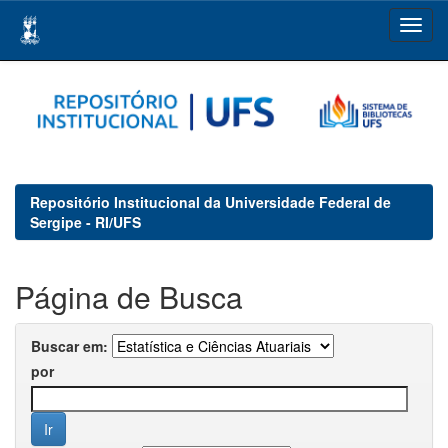
Skip
navigation
Repositório Institucional da Universidade Federal de
Sergipe - RI/UFS
Página de Busca
Buscar em:
por