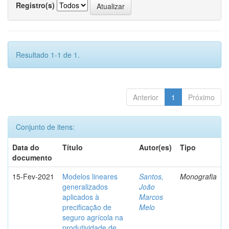
Registro(s)
Resultado 1-1 de 1.
Anterior
1
Próximo
Conjunto de itens:
Data do
Título
Autor(es)
Tipo
documento
15-Fev-2021
Modelos lineares
Santos,
Monografia
generalizados
João
aplicados à
Marcos
precificação de
Melo
seguro agrícola na
produtividade de