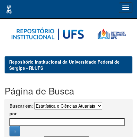
Skip
navigation
Repositório Institucional da Universidade Federal de
Sergipe - RI/UFS
Página de Busca
Buscar em:
por