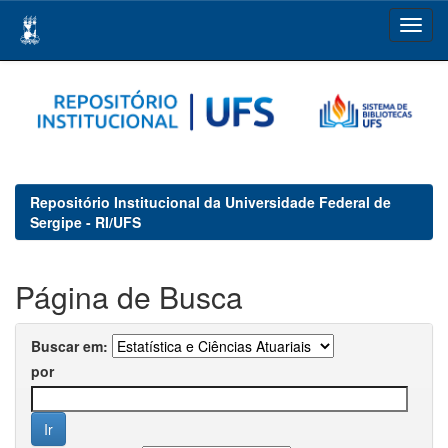
Skip
navigation
Repositório Institucional da Universidade Federal de
Sergipe - RI/UFS
Página de Busca
Buscar em:
por