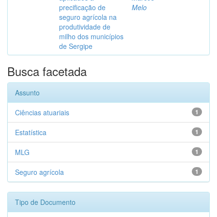
precificação de
Melo
seguro agrícola na
produtividade de
milho dos municípios
de Sergipe
Busca facetada
Assunto
Ciências atuariais
1
Estatística
1
MLG
1
Seguro agrícola
1
Tipo de Documento