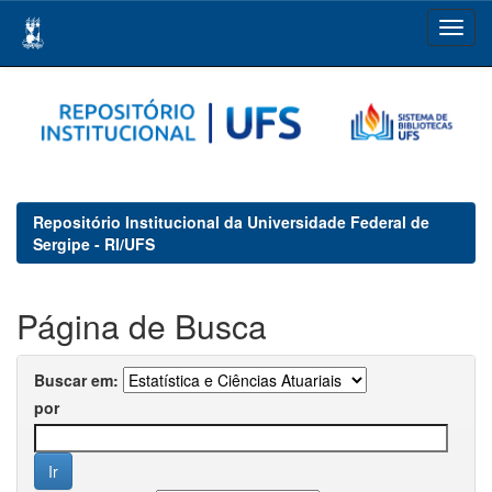
Skip
navigation
Repositório Institucional da Universidade Federal de
Sergipe - RI/UFS
Página de Busca
Buscar em:
por