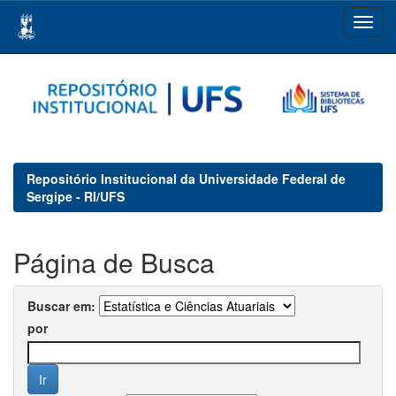
Skip
navigation
Repositório Institucional da Universidade Federal de
Sergipe - RI/UFS
Página de Busca
Buscar em:
por