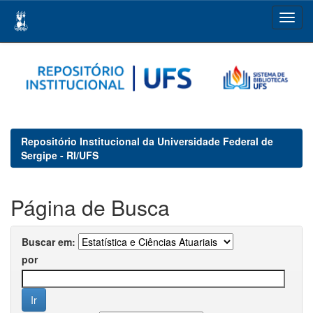
Skip
navigation
Repositório Institucional da Universidade Federal de
Sergipe - RI/UFS
Página de Busca
Buscar em:
por