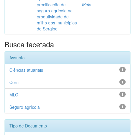
precificação de
Melo
seguro agrícola na
produtividade de
milho dos municípios
de Sergipe
Busca facetada
Assunto
Ciências atuariais
1
Corn
1
MLG
1
Seguro agrícola
1
Tipo de Documento