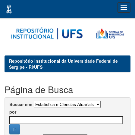
Skip
navigation
Repositório Institucional da Universidade Federal de
Sergipe - RI/UFS
Página de Busca
Buscar em:
por