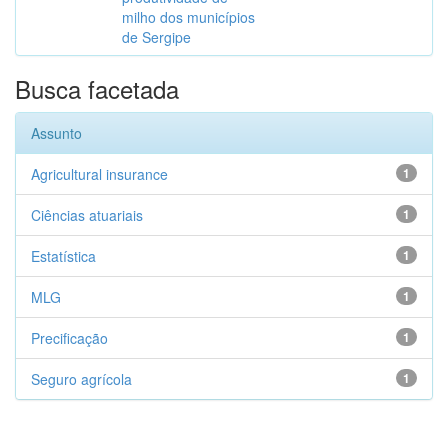
milho dos municípios
de Sergipe
Busca facetada
Assunto
Agricultural insurance
1
Ciências atuariais
1
Estatística
1
MLG
1
Precificação
1
Seguro agrícola
1