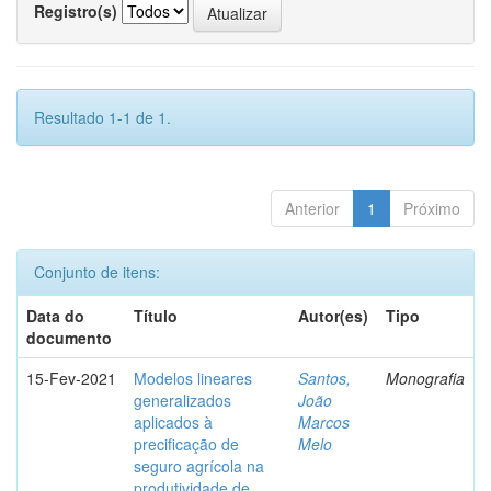
Registro(s)
Resultado 1-1 de 1.
Anterior
1
Próximo
Conjunto de itens:
Data do
Título
Autor(es)
Tipo
documento
15-Fev-2021
Modelos lineares
Santos,
Monografia
generalizados
João
aplicados à
Marcos
precificação de
Melo
seguro agrícola na
produtividade de