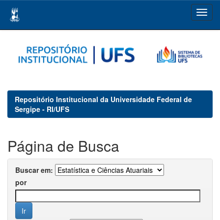
Skip
navigation
Repositório Institucional da Universidade Federal de
Sergipe - RI/UFS
Página de Busca
Buscar em:
por